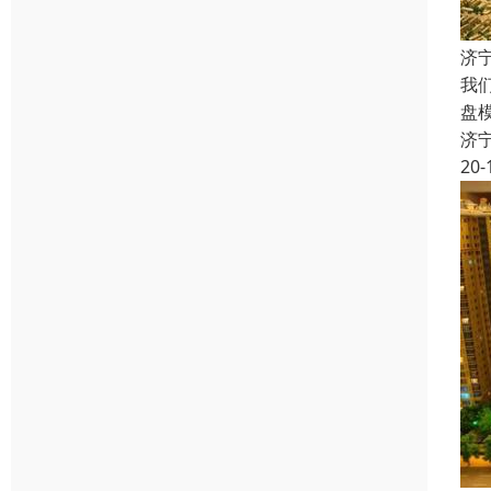
济
我
盘
济
20-