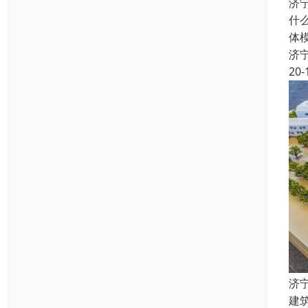
济
什
体
济
20-
济
建