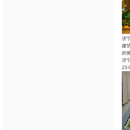
济
建
的
济
23-