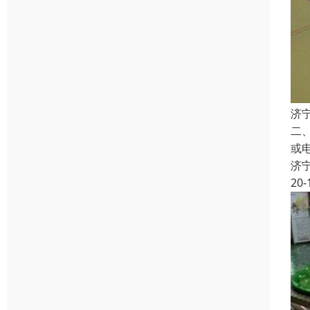
济
二
或
济
20-