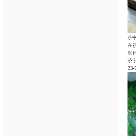
济
在
制
济
23-