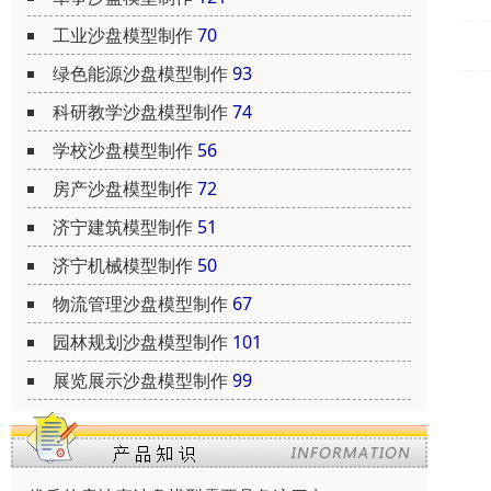
工业沙盘模型制作
70
绿色能源沙盘模型制作
93
科研教学沙盘模型制作
74
学校沙盘模型制作
56
房产沙盘模型制作
72
济宁建筑模型制作
51
济宁机械模型制作
50
物流管理沙盘模型制作
67
园林规划沙盘模型制作
101
展览展示沙盘模型制作
99