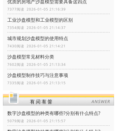
优质的房地产沙盘模型需要具备这四点
7377阅读 2026-01-05 21:16:39
工业沙盘模型和工业模型的区别
7354阅读 2026-01-05 21:14:37
城市规划沙盘模型的使用特点
7430阅读 2026-01-05 21:14:21
沙盘模型常见材料分类
7602阅读 2026-01-05 21:13:34
沙盘模型制作技巧与注意事项
7335阅读 2026-01-05 21:13:15
数字沙盘模型的种类有哪些?分别有什么特点?
5079阅读 2026-01-05 21:15:57