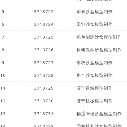
5
3713722
军事沙盘模型制作
6
3713724
工业沙盘模型制作
7
3713725
绿色能源沙盘模型制作
8
3713726
科研教学沙盘模型制作
9
3713727
学校沙盘模型制作
10
3713728
房产沙盘模型制作
11
3713729
济宁建筑模型制作
12
3713730
济宁机械模型制作
13
3713731
物流管理沙盘模型制作
14
3713732
园林规划沙盘模型制作