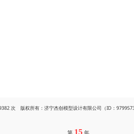
09382 次 版权所有：济宁杰创模型设计有限公司（ID：979957
15
第
年