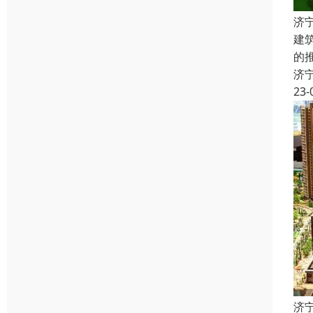
济
建
的
济
23-
济