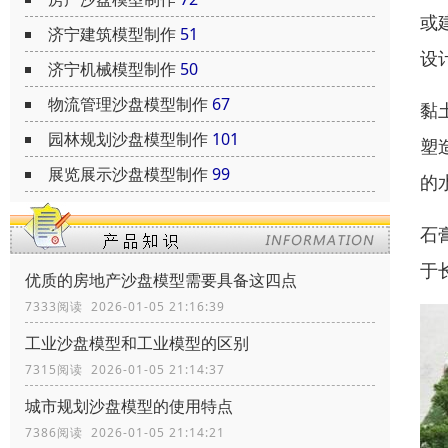
或
济宁建筑模型制作
51
设
济宁机械模型制作
50
物流管理沙盘模型制作
67
黏
园林规划沙盘模型制作
101
塑
展览展示沙盘模型制作
99
的
石
于
优质的房地产沙盘模型需要具备这四点
7333阅读 2026-01-05 21:16:39
工业沙盘模型和工业模型的区别
7315阅读 2026-01-05 21:14:37
城市规划沙盘模型的使用特点
7386阅读 2026-01-05 21:14:21