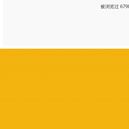
被浏览过 67