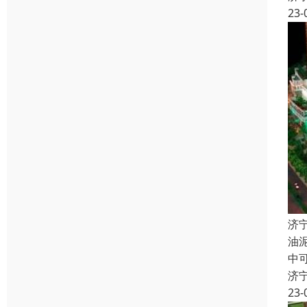
23-
济
油
中
济
23-