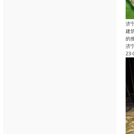
济
建
的
济
23-