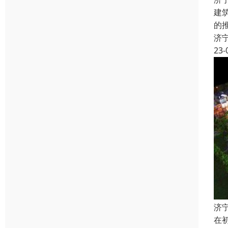
建
的
济
23-
济
在