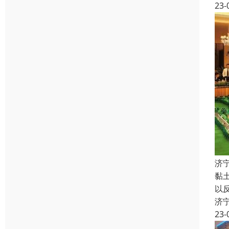
23-
济
黏
以
济
23-