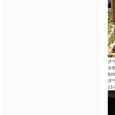
济
在
制
济
23-