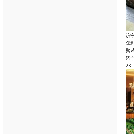
济
塑
聚
济
23-