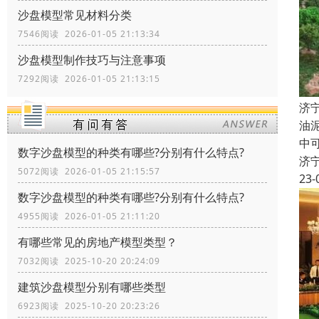
沙盘模型常见材料分类
7546阅读 2026-01-05 21:13:34
沙盘模型制作技巧与注意事项
7292阅读 2026-01-05 21:13:15
济
油
中
数字沙盘模型的种类有哪些?分别有什么特点?
济
5072阅读 2026-01-05 21:15:57
23-
数字沙盘模型的种类有哪些?分别有什么特点?
4955阅读 2026-01-05 21:11:20
有哪些常见的房地产模型类型？
7032阅读 2025-10-20 20:24:09
建筑沙盘模型分别有哪些类型
6923阅读 2025-10-20 20:23:26