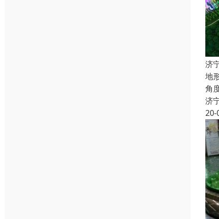
济
地
角
济
20-