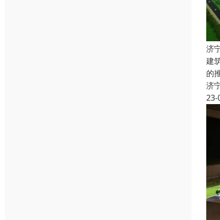
济
建
的
济
23-