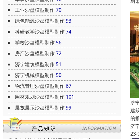
对
工业沙盘模型制作
70
绿色能源沙盘模型制作
93
科研教学沙盘模型制作
74
学校沙盘模型制作
56
房产沙盘模型制作
72
济宁建筑模型制作
51
济宁机械模型制作
50
物流管理沙盘模型制作
67
园林规划沙盘模型制作
101
济
展览展示沙盘模型制作
99
建
的
济
23-