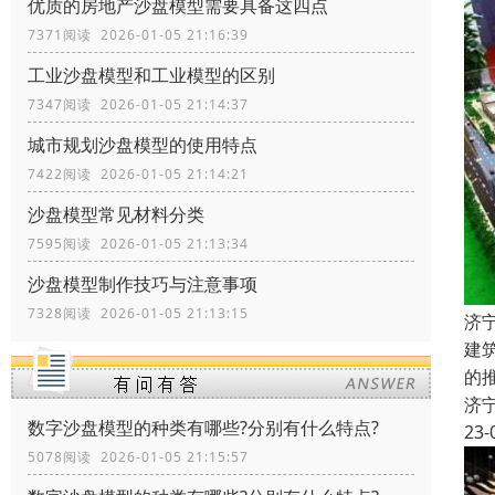
优质的房地产沙盘模型需要具备这四点
7371阅读 2026-01-05 21:16:39
工业沙盘模型和工业模型的区别
7347阅读 2026-01-05 21:14:37
城市规划沙盘模型的使用特点
7422阅读 2026-01-05 21:14:21
沙盘模型常见材料分类
7595阅读 2026-01-05 21:13:34
沙盘模型制作技巧与注意事项
7328阅读 2026-01-05 21:13:15
济
建
的
济
数字沙盘模型的种类有哪些?分别有什么特点?
23-
5078阅读 2026-01-05 21:15:57