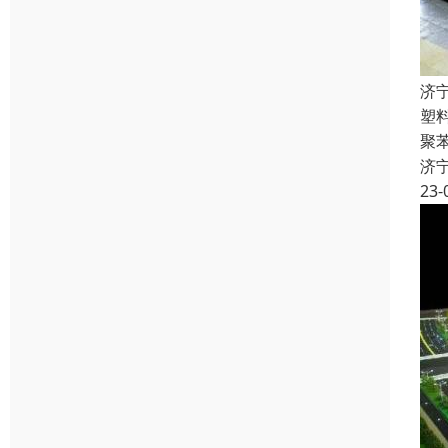
济
塑
聚
济
23-