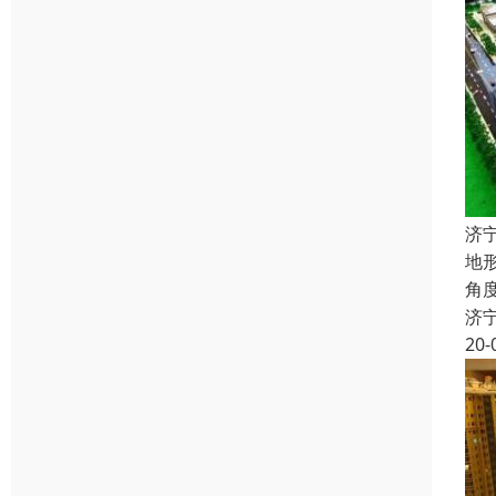
济
地
角
济
20-