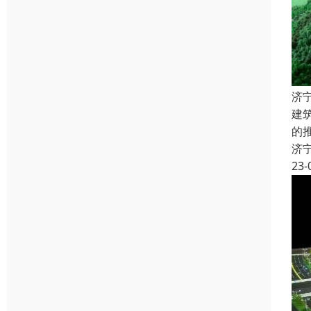
济
建
的
济
23-