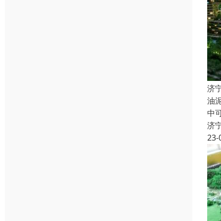
济
油
中
济
23-