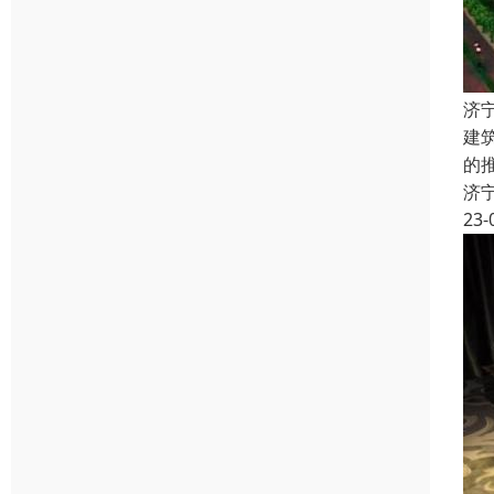
济
建
的
济
23-