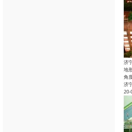
济
地
角
济
20-