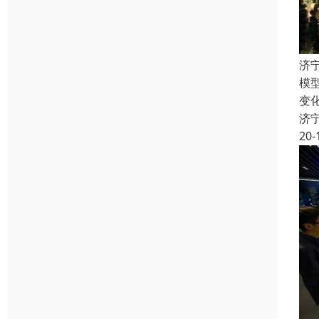
济
模
变
济
20-