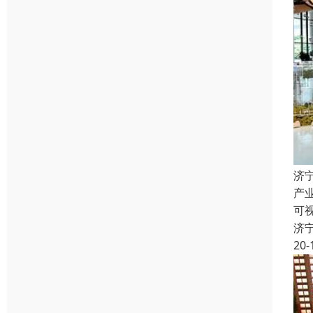
济
产
可
济
20-