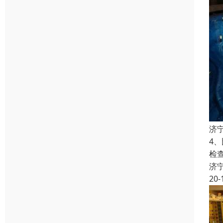
济
4
检
济
20-