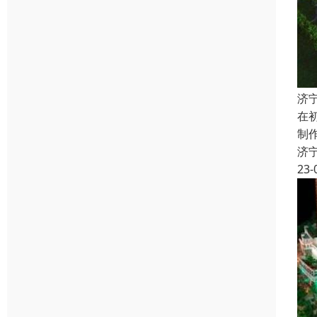
济
在
制
济
23-