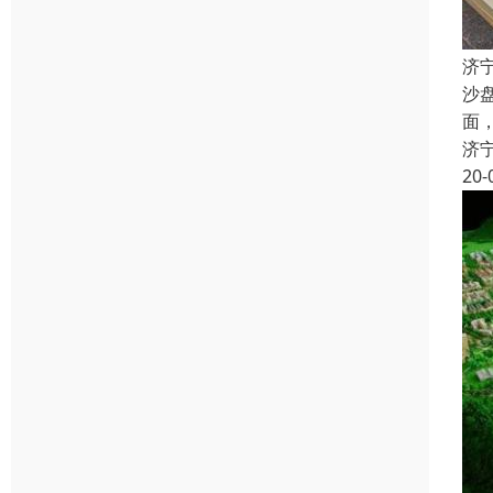
济
沙
面
济
20-