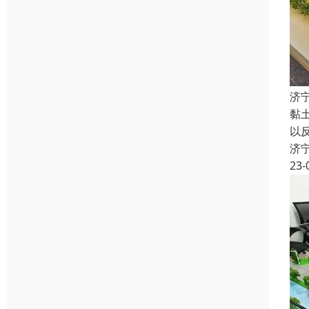
济
黏
以
济
23-