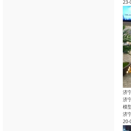
23-
济
济
模
济
20-