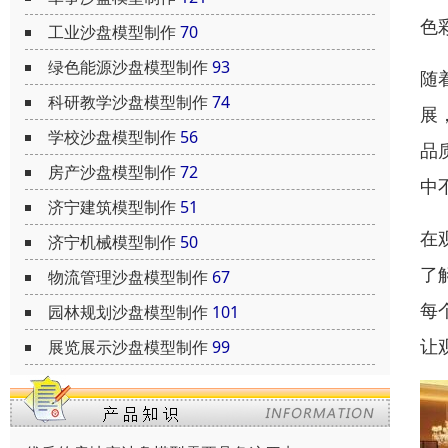
色
工业沙盘模型制作
70
绿色能源沙盘模型制作
93
随
科研教学沙盘模型制作
74
展
学校沙盘模型制作
56
品
房产沙盘模型制作
72
中
济宁建筑模型制作
51
在
济宁机械模型制作
50
了
物流管理沙盘模型制作
67
每
园林规划沙盘模型制作
101
让
展览展示沙盘模型制作
99