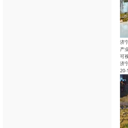
济
产
可
济
20-