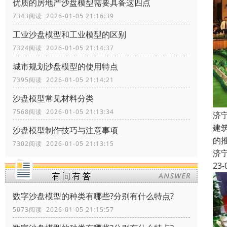
优质的房地产沙盘模型需要具备这四点
7343阅读 2026-01-05 21:16:39
工业沙盘模型和工业模型的区别
7324阅读 2026-01-05 21:14:37
城市规划沙盘模型的使用特点
7395阅读 2026-01-05 21:14:21
沙盘模型常见材料分类
7568阅读 2026-01-05 21:13:34
济
建
沙盘模型制作技巧与注意事项
的
7302阅读 2026-01-05 21:13:15
济
23-
数字沙盘模型的种类有哪些?分别有什么特点?
5073阅读 2026-01-05 21:15:57