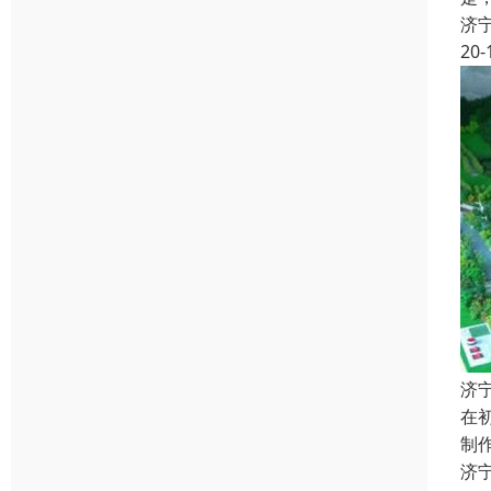
济
20-
济
在
制
济