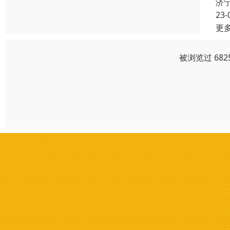
济
23-
更
被浏览过 68