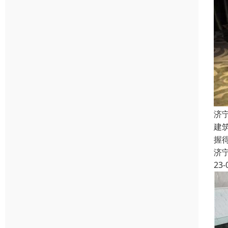
济
建
握
济
23-