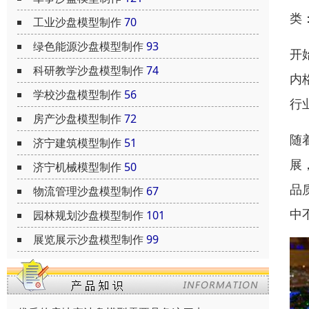
类
工业沙盘模型制作
70
绿色能源沙盘模型制作
93
开
科研教学沙盘模型制作
74
内
学校沙盘模型制作
56
行
房产沙盘模型制作
72
随
济宁建筑模型制作
51
展
济宁机械模型制作
50
品
物流管理沙盘模型制作
67
中
园林规划沙盘模型制作
101
展览展示沙盘模型制作
99