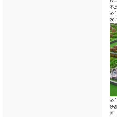
按
不
济
20-
济
沙
面