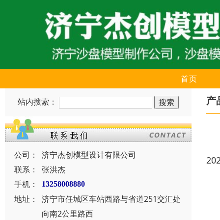
首页
产
站内搜索：
公司：
济宁杰创模型设计有限公司
20
联系：
张洪杰
手机：
13258008880
地址：
济宁市任城区车站西路与省道251交汇处
向南2公里路西