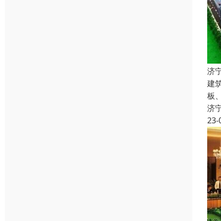
济
建
板
济
23-