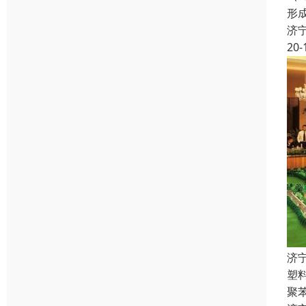
形
济
20-
济
塑
聚