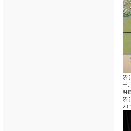
济
一
时
济
20-