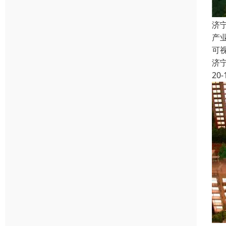
济
产
可
济
20-