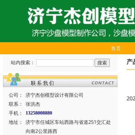
首页
产
站内搜索：
公司：
济宁杰创模型设计有限公司
20
联系：
张洪杰
手机：
13258008880
地址：
济宁市任城区车站西路与省道251交汇处
向南2公里路西