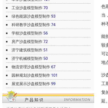
色
工业沙盘模型制作
70
当
绿色能源沙盘模型制作
93
种
科研教学沙盘模型制作
74
学校沙盘模型制作
56
能
房产沙盘模型制作
72
较
济宁建筑模型制作
51
可
济宁机械模型制作
50
地
物流管理沙盘模型制作
67
沙
园林规划沙盘模型制作
101
工
展览展示沙盘模型制作
99
复
延