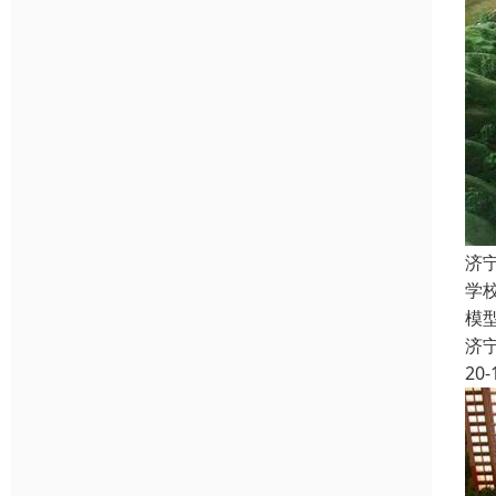
济
学
模
济
20-