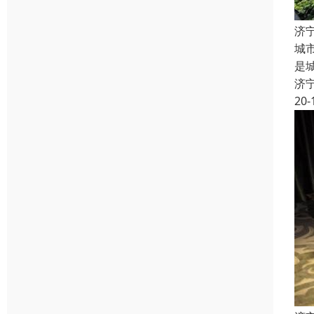
济
城
是
济
20-