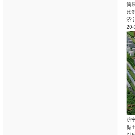
简
比
济
20-
济
黏
以