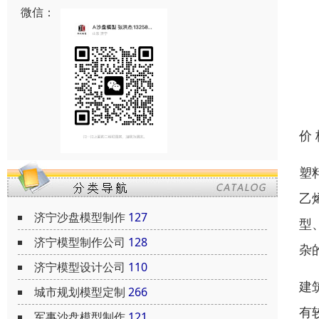
微信：
价
塑
乙
济宁沙盘模型制作
127
型
济宁模型制作公司
128
杂
济宁模型设计公司
110
建
城市规划模型定制
266
有
军事沙盘模型制作
121