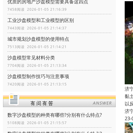
优质的房地产沙盘模型需要具备这四点
7458阅读 2026-01-05 21:16:39
工业沙盘模型和工业模型的区别
7443阅读 2026-01-05 21:14:37
城市规划沙盘模型的使用特点
7513阅读 2026-01-05 21:14:21
沙盘模型常见材料分类
7704阅读 2026-01-05 21:13:34
沙盘模型制作技巧与注意事项
7420阅读 2026-01-05 21:13:15
济
黏
以
济
数字沙盘模型的种类有哪些?分别有什么特点?
23-
5108阅读 2026-01-05 21:15:57