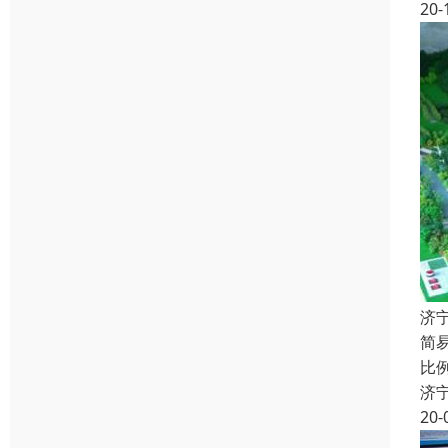
20-
济
简
比
济
20-