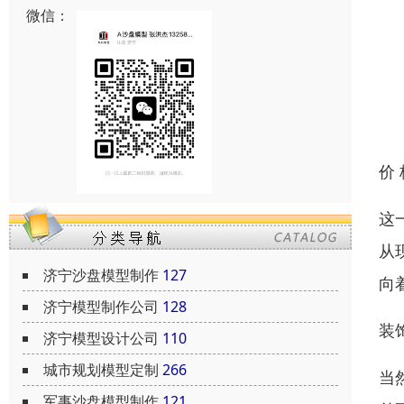
微信：
价
这
从
济宁沙盘模型制作
127
向
济宁模型制作公司
128
装
济宁模型设计公司
110
城市规划模型定制
266
当
军事沙盘模型制作
121