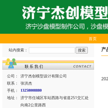
首页
产
站内搜索：
公司：
济宁杰创模型设计有限公司
20
联系：
张洪杰
手机：
13258008880
地址：
济宁市任城区车站西路与省道251交汇处
向南2公里路西