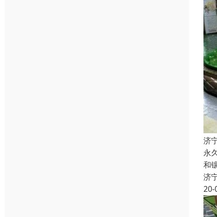
济
永
和
济
20-