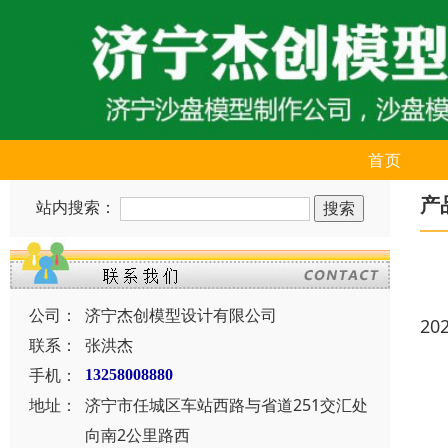
首页
产
站内搜索：
公司：
济宁杰创模型设计有限公司
20
联系：
张洪杰
手机：
13258008880
地址：
济宁市任城区车站西路与省道251交汇处
向南2公里路西