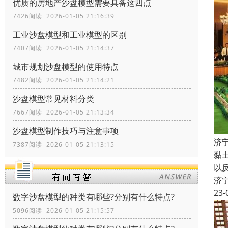
优质的房地产沙盘模型需要具备这四点
7426阅读 2026-01-05 21:16:39
工业沙盘模型和工业模型的区别
7407阅读 2026-01-05 21:14:37
城市规划沙盘模型的使用特点
7482阅读 2026-01-05 21:14:21
沙盘模型常见材料分类
7667阅读 2026-01-05 21:13:34
沙盘模型制作技巧与注意事项
济
7387阅读 2026-01-05 21:13:15
黏
以
济
23-
数字沙盘模型的种类有哪些?分别有什么特点?
5096阅读 2026-01-05 21:15:57