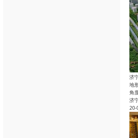
济
地
角
济
20-