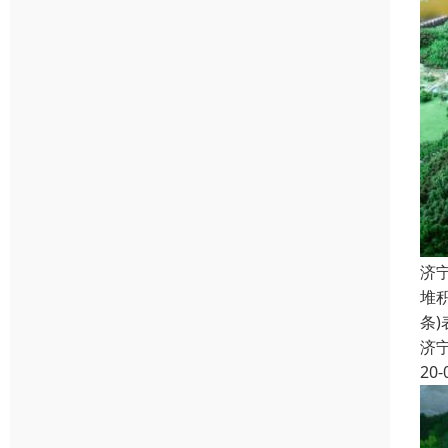
济
堆
条
济
20-