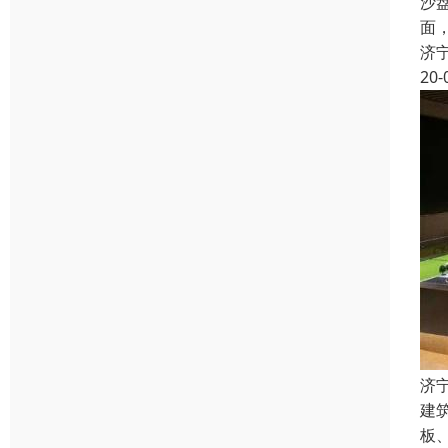
沙
面
济
20-
济
建
板