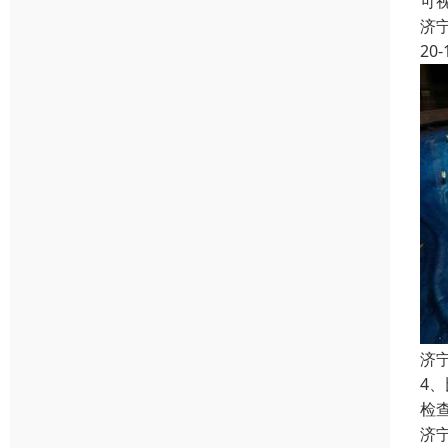
可
济
20-
济
4
检
济