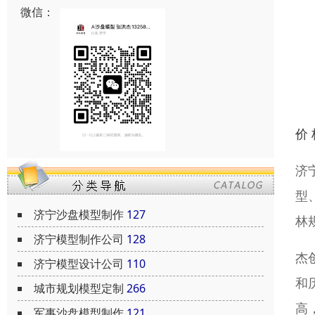
微信：
价
济
型
济宁沙盘模型制作
127
林
济宁模型制作公司
128
杰
济宁模型设计公司
110
和
城市规划模型定制
266
高
军事沙盘模型制作
121