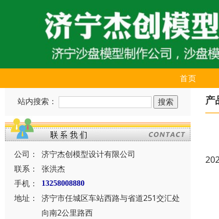
首页
产
站内搜索：
公司：
济宁杰创模型设计有限公司
20
联系：
张洪杰
手机：
13258008880
地址：
济宁市任城区车站西路与省道251交汇处
向南2公里路西