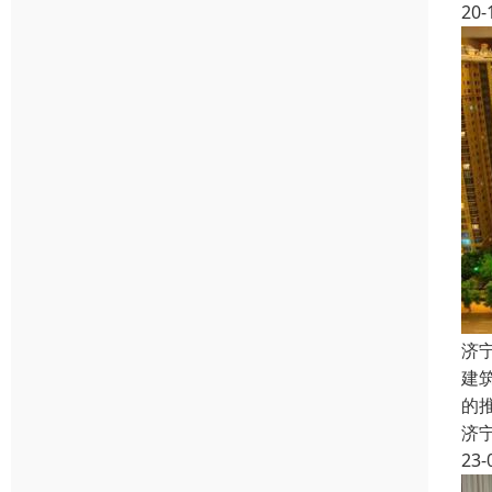
20-
济
建
的
济
23-